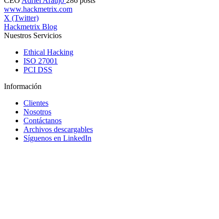
CEO
Adriel Araujo
286 posts
www.hackmetrix.com
X (Twitter)
Hackmetrix Blog
Nuestros Servicios
Ethical Hacking
ISO 27001
PCI DSS
Información
Clientes
Nosotros
Contáctanos
Archivos descargables
Síguenos en LinkedIn