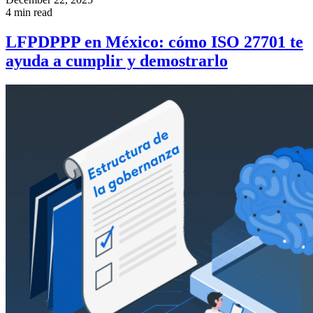
4 min read
LFPDPPP en México: cómo ISO 27701 te
ayuda a cumplir y demostrarlo