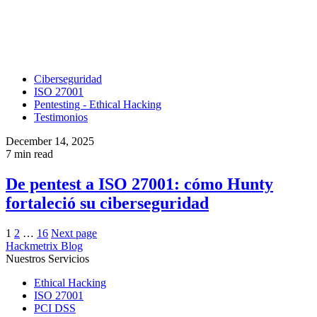
Ciberseguridad
ISO 27001
Pentesting - Ethical Hacking
Testimonios
December 14, 2025
7 min read
De pentest a ISO 27001: cómo Hunty
fortaleció su ciberseguridad
Posts
1
2
…
16
Next page
Hackmetrix Blog
pagination
Nuestros Servicios
Ethical Hacking
ISO 27001
PCI DSS