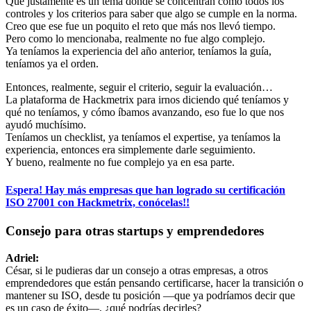
Que justamente es un tema donde se concentran como todos los
controles y los criterios para saber que algo se cumple en la norma.
Creo que ese fue un poquito el reto que más nos llevó tiempo.
Pero como lo mencionaba, realmente no fue algo complejo.
Ya teníamos la experiencia del año anterior, teníamos la guía,
teníamos ya el orden.
Entonces, realmente, seguir el criterio, seguir la evaluación…
La plataforma de Hackmetrix para irnos diciendo qué teníamos y
qué no teníamos, y cómo íbamos avanzando, eso fue lo que nos
ayudó muchísimo.
Teníamos un checklist, ya teníamos el expertise, ya teníamos la
experiencia, entonces era simplemente darle seguimiento.
Y bueno, realmente no fue complejo ya en esa parte.
Espera! Hay más empresas que han logrado su certificación
ISO 27001 con Hackmetrix, conócelas!!
Consejo para otras startups y emprendedores
Adriel:
César, si le pudieras dar un consejo a otras empresas, a otros
emprendedores que están pensando certificarse, hacer la transición o
mantener su ISO, desde tu posición —que ya podríamos decir que
es un caso de éxito—, ¿qué podrías decirles?