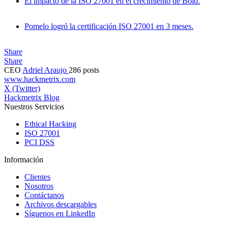
El impacto de la ISO 27001 en el crecimiento de Bold.
Pomelo logró la certificación ISO 27001 en 3 meses.
Share
Share
CEO
Adriel Araujo
286 posts
www.hackmetrix.com
X (Twitter)
Hackmetrix Blog
Nuestros Servicios
Ethical Hacking
ISO 27001
PCI DSS
Información
Clientes
Nosotros
Contáctanos
Archivos descargables
Síguenos en LinkedIn