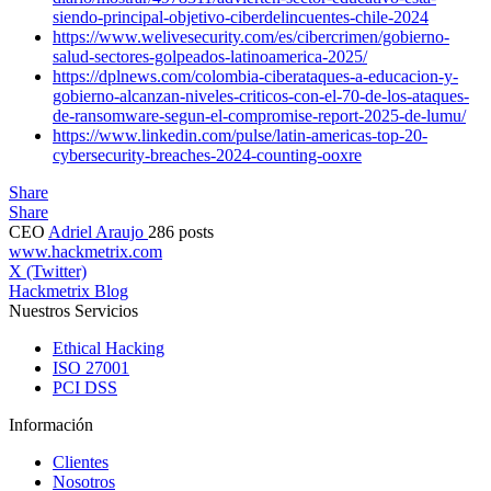
siendo-principal-objetivo-ciberdelincuentes-chile-2024
https://www.welivesecurity.com/es/cibercrimen/gobierno-
salud-sectores-golpeados-latinoamerica-2025/
https://dplnews.com/colombia-ciberataques-a-educacion-y-
gobierno-alcanzan-niveles-criticos-con-el-70-de-los-ataques-
de-ransomware-segun-el-compromise-report-2025-de-lumu/
https://www.linkedin.com/pulse/latin-americas-top-20-
cybersecurity-breaches-2024-counting-ooxre
Share
Share
CEO
Adriel Araujo
286 posts
www.hackmetrix.com
X (Twitter)
Hackmetrix Blog
Nuestros Servicios
Ethical Hacking
ISO 27001
PCI DSS
Información
Clientes
Nosotros