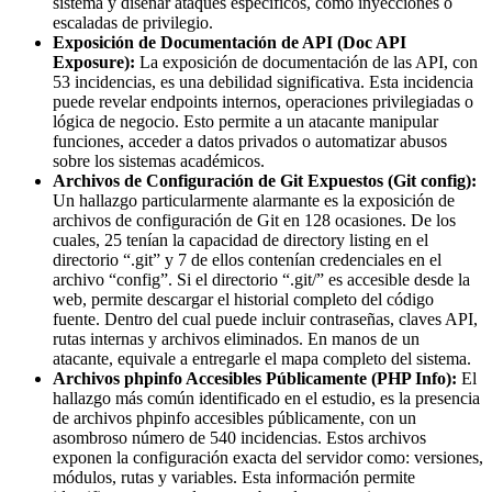
sistema y diseñar ataques específicos, como inyecciones o
escaladas de privilegio.
Exposición de Documentación de API (Doc API
Exposure):
La exposición de documentación de las API, con
53 incidencias, es una debilidad significativa. Esta incidencia
puede revelar endpoints internos, operaciones privilegiadas o
lógica de negocio. Esto permite a un atacante manipular
funciones, acceder a datos privados o automatizar abusos
sobre los sistemas académicos.
Archivos de Configuración de Git Expuestos (Git config):
Un hallazgo particularmente alarmante es la exposición de
archivos de configuración de Git en 128 ocasiones. De los
cuales, 25 tenían la capacidad de directory listing en el
directorio “.git” y 7 de ellos contenían credenciales en el
archivo “config”. Si el directorio “.git/” es accesible desde la
web, permite descargar el historial completo del código
fuente. Dentro del cual puede incluir contraseñas, claves API,
rutas internas y archivos eliminados. En manos de un
atacante, equivale a entregarle el mapa completo del sistema.
Archivos phpinfo Accesibles Públicamente (PHP Info):
El
hallazgo más común identificado en el estudio, es la presencia
de archivos phpinfo accesibles públicamente, con un
asombroso número de 540 incidencias. Estos archivos
exponen la configuración exacta del servidor como: versiones,
módulos, rutas y variables. Esta información permite