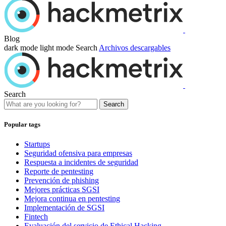
Blog
dark mode
light mode
Search
Archivos descargables
Search
Search
Popular tags
Startups
Seguridad ofensiva para empresas
Respuesta a incidentes de seguridad
Reporte de pentesting
Prevención de phishing
Mejores prácticas SGSI
Mejora continua en pentesting
Implementación de SGSI
Fintech
Evaluación del servicio de Ethical Hacking