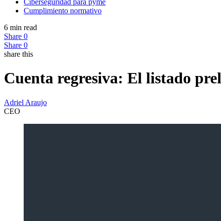
Ciberseguridad para pyme
Cumplimiento normativo
6 min read
Share
0
Share
0
share this
Cuenta regresiva: El listado pr
Adriel Araujo
CEO