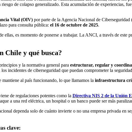
n riesgo de colapso generalizado. Esta acumulación de experiencias, fue
ncia Vital (OIV)
por parte de la Agencia Nacional de Ciberseguridad 
azo para consulta pública:
el 16 de octubre de 2025
.
a de ellas, es momento de ponerse a trabajar. La ANCI, a través de este 
n Chile y
qué busca?
s principios y la normativa general para
estructurar, regular y coordin
e a los incidentes de ciberseguridad que puedan comprometer la segurida
que mantiene al país funcionando, lo que llamamos la
infraestructura crí
 viene de regulaciones potentes como la
Directiva NIS 2 de la Unión 
que a una red eléctrica, un hospital o un banco puede ser más paralizan
acional dependa solo de cuánto invierte o no una empresa privada en seg
as clave: