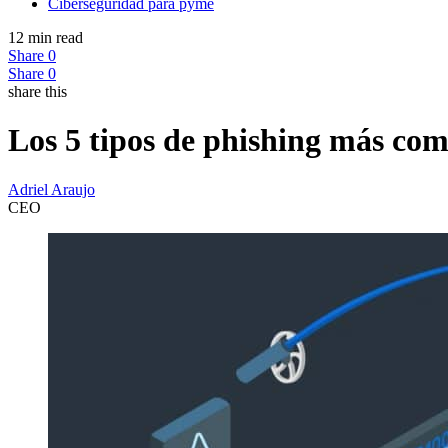
Ciberseguridad para pyme
12 min read
Share
0
Share
0
share this
Los 5 tipos de phishing más co
Adriel Araujo
CEO