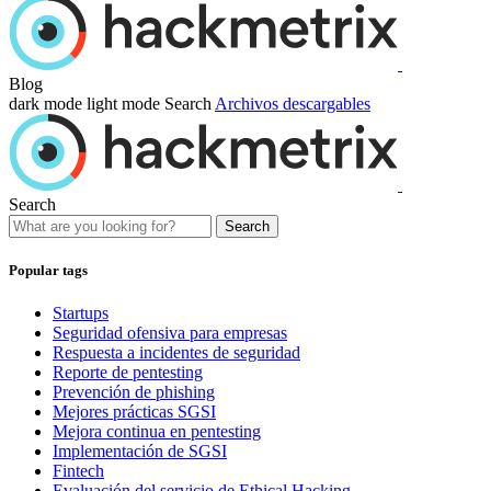
Blog
dark mode
light mode
Search
Archivos descargables
Search
Search
Popular tags
Startups
Seguridad ofensiva para empresas
Respuesta a incidentes de seguridad
Reporte de pentesting
Prevención de phishing
Mejores prácticas SGSI
Mejora continua en pentesting
Implementación de SGSI
Fintech
Evaluación del servicio de Ethical Hacking