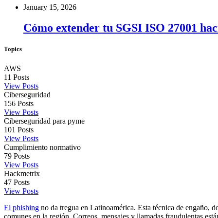
January 15, 2026
Cómo extender tu SGSI ISO 27001 haci
Topics
AWS
11
Posts
View Posts
Ciberseguridad
156
Posts
View Posts
Ciberseguridad para pyme
101
Posts
View Posts
Cumplimiento normativo
79
Posts
View Posts
Hackmetrix
47
Posts
View Posts
El phishing
no da tregua en Latinoamérica. Esta técnica de engaño, do
comunes en la región. Correos, mensajes y llamadas fraudulentas están