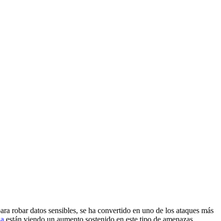
ara robar datos sensibles, se ha convertido en uno de los ataques más
na
están viendo un aumento sostenido en este tipo de amenazas.