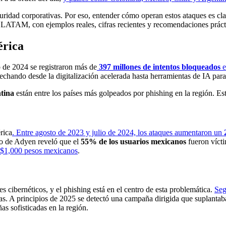
uridad corporativas. Por eso, entender cómo operan estos ataques es cla
n LATAM, con ejemplos reales, cifras recientes y recomendaciones prácti
érica
o de 2024 se registraron más de
397 millones de intentos bloqueados
e
echando desde la digitalización acelerada hasta herramientas de IA para
tina
están entre los países más golpeados por phishing en la región. Es
rica
. Entre agosto de 2023 y julio de 2024, los ataques aumentaron un
io de Adyen reveló que el
55% de los usuarios mexicanos
fueron vícti
 $1,000 pesos mexicanos
.
 cibernéticos, y el phishing está en el centro de esta problemática.
Seg
as. A principios de 2025 se detectó una campaña dirigida que suplanta
as sofisticadas en la región.