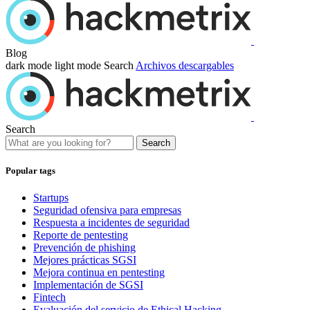
Blog
dark mode
light mode
Search
Archivos descargables
Search
Search
Popular tags
Startups
Seguridad ofensiva para empresas
Respuesta a incidentes de seguridad
Reporte de pentesting
Prevención de phishing
Mejores prácticas SGSI
Mejora continua en pentesting
Implementación de SGSI
Fintech
Evaluación del servicio de Ethical Hacking