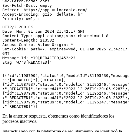
Sec-Fetch-Mode: cors  

Sec-Fetch-Dest: empty  

Referer: https://app-vulnerable.com/  

Accept-Encoding: gzip, deflate, br  

Priority: u=1, i
HTTP/2 200 OK  

Date: Mon, 01 Jan 2024 21:42:17 GMT  

Content-Type: application/json; charset=utf-8  

Content-Length: 213582  

Access-Control-Allow-Origin: *

Set-Cookie: path=/; expires=Wed, 01 Jan 2025 21:42:17 
GMT  

Message-Id: e10[REDACTED]452e23  

Etag: W/"3[REDACTED]"

[{"id":11987904,"status":0,"modelId":31195239,"message
":"[REDACTED]"},[REDACTED],
{"id":11987937,"status":0,"modelId":31195246,"message"
:"[REDACTED]","createdAt":"2023-12-26T19:29:05.928Z"},
{"id":11987938,"status":0,"modelId":31195246,"message"
:"[REDACTED]","createdAt":"2023-12-26T19:29:06.262Z"},
{"id":11987939,"status":0,"modelId":31195247,"message"
:"[REDACTED]"}]
En la anterior respuesta, obtenemos como identificadores los
procesos inactivos.
Interactuando con la plataforma de reclutamiento, se identificó la