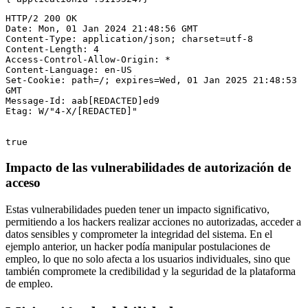
HTTP/2 200 OK

Date: Mon, 01 Jan 2024 21:48:56 GMT  

Content-Type: application/json; charset=utf-8  

Content-Length: 4

Access-Control-Allow-Origin: *  

Content-Language: en-US  

Set-Cookie: path=/; expires=Wed, 01 Jan 2025 21:48:53 
GMT  

Message-Id: aab[REDACTED]ed9  

Etag: W/"4-X/[REDACTED]"

true
Impacto de las vulnerabilidades de autorización de
acceso
Estas vulnerabilidades pueden tener un impacto significativo,
permitiendo a los hackers realizar acciones no autorizadas, acceder a
datos sensibles y comprometer la integridad del sistema. En el
ejemplo anterior, un hacker podía manipular postulaciones de
empleo, lo que no solo afecta a los usuarios individuales, sino que
también compromete la credibilidad y la seguridad de la plataforma
de empleo.