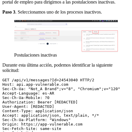
portal de empleo para dirigirnos a las postulaciones inactivas.
Paso 3
. Seleccionamos uno de los procesos inactivos.
Postulaciones inactivas
Durante esta última acción, podemos identificar la siguiente
solicitud:
GET /api/v1/messages?Id=24543040 HTTP/2  

Host: api.app-vulnerable.com  

Sec-Ch-Ua: "Not_A Brand";v="8", "Chromium";v="120"  

Accept-Language: es-AR  

Sec-Ch-Ua-Mobile: ?0  

Authorization: Bearer [REDACTED] 

User-Agent: [REDACTED]  

Content-Type: application/json  

Accept: application/json, text/plain, */*  

Sec-Ch-Ua-Platform: "Windows"  

Origin: https://app-vulnerable.com  

Sec-Fetch-Site: same-site  
