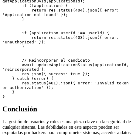
getApplicationById(applicationId);

        if (!application) {

            return res.status(404).json({ error: 
'Application not found' });

        }

        if (application.userId !== userId) {

            return res.status(403).json({ error: 
'Unauthorized' });

        }

        // Reincorporar al candidato

        await updateApplicationStatus(applicationId, 
'reincorporated');

        res.json({ success: true });

    } catch (error) {

        res.status(401).json({ error: 'Invalid token 
or authorization' });

    }

}
Conclusión
La gestión de usuarios y roles es una pieza clave en la seguridad de
cualquier sistema. Las debilidades en este aspecto pueden ser
explotadas por hackers para comprometer sistemas, acceder a datos