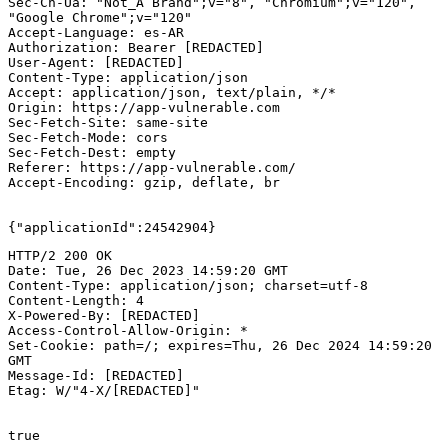
Sec-Ch-Ua: "Not_A Brand";v="8", "Chromium";v="120", 
"Google Chrome";v="120"  

Accept-Language: es-AR 

Authorization: Bearer [REDACTED]  

User-Agent: [REDACTED]  

Content-Type: application/json  

Accept: application/json, text/plain, */*  

Origin: https://app-vulnerable.com  

Sec-Fetch-Site: same-site  

Sec-Fetch-Mode: cors  

Sec-Fetch-Dest: empty  

Referer: https://app-vulnerable.com/  

Accept-Encoding: gzip, deflate, br

{"applicationId":24542904}
HTTP/2 200 OK

Date: Tue, 26 Dec 2023 14:59:20 GMT  

Content-Type: application/json; charset=utf-8  

Content-Length: 4  

X-Powered-By: [REDACTED]  

Access-Control-Allow-Origin: *    

Set-Cookie: path=/; expires=Thu, 26 Dec 2024 14:59:20 
GMT  

Message-Id: [REDACTED]  

Etag: W/"4-X/[REDACTED]"

true