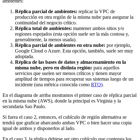
ambientes:
Réplica parcial de ambientes:
replicar la VPC de
producción en otra región de la misma nube para asegurar la
continuidad del negocio crítico.
Réplica total de ambientes:
mantener ambos sitios y/o
regiones espejados (esta opción suele ser la más costosa y,
generalmente, la menos usada).
Réplica parcial de ambientes en otra nube:
por ejemplo,
Google Cloud o Azure. Esta opción, también, suele ser muy
adoptada.
Réplica de las bases de datos y almacenamiento en la
misma nube, pero en distinta región:
para aquellos
servicios que suelen ser menos críticos y tienen mayor
amplitud de tiempos para recuperar sus sistemas luego de un
incidente (una métrica conocida como
RTO
).
En el diagrama de arriba mostramos el primer caso de réplica parcial
en la misma nube (AWS), donde la principal es Virginia y la
secundaria Sao Paulo.
Si fuera el caso 2, entonces, el cubículo de región alternativa se
tendrá que graficar abarcando ambas VPC o bien hacer una copia
igual de ambos y disponerlos al lado.
En el caso 3, la réplica debiese ser otro cubículo que contenga los