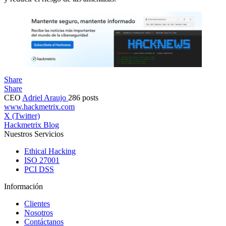
Share
Share
CEO
Adriel Araujo
286 posts
www.hackmetrix.com
X (Twitter)
Hackmetrix Blog
Nuestros Servicios
Ethical Hacking
ISO 27001
PCI DSS
Información
Clientes
Nosotros
Contáctanos