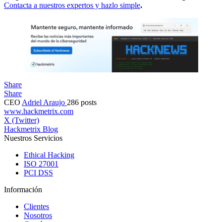
Contacta a nuestros expertos y hazlo simple
.
Share
Share
CEO
Adriel Araujo
286 posts
www.hackmetrix.com
X (Twitter)
Hackmetrix Blog
Nuestros Servicios
Ethical Hacking
ISO 27001
PCI DSS
Información
Clientes
Nosotros