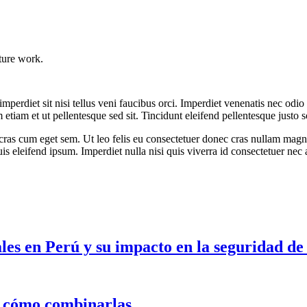
ture work.
mperdiet sit nisi tellus veni faucibus orci. Imperdiet venenatis nec od
tiam et ut pellentesque sed sit. Tincidunt eleifend pellentesque justo 
ras cum eget sem. Ut leo felis eu consectetuer donec cras nullam magnis
is eleifend ipsum. Imperdiet nulla nisi quis viverra id consectetuer nec
es en Perú y su impacto en la seguridad de
y cómo combinarlas