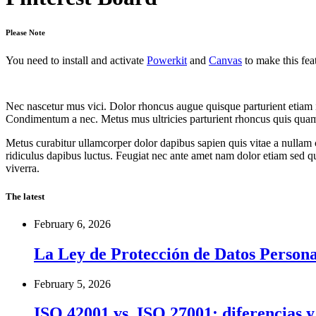
Please Note
You need to install and activate
Powerkit
and
Canvas
to make this fea
Nec nascetur mus vici. Dolor rhoncus augue quisque parturient etiam i
Condimentum a nec. Metus mus ultricies parturient rhoncus quis quam e
Metus curabitur ullamcorper dolor dapibus sapien quis vitae a nullam c
ridiculus dapibus luctus. Feugiat nec ante amet nam dolor etiam sed qu
viverra.
The latest
February 6, 2026
La Ley de Protección de Datos Personal
February 5, 2026
ISO 42001 vs. ISO 27001: diferencias 