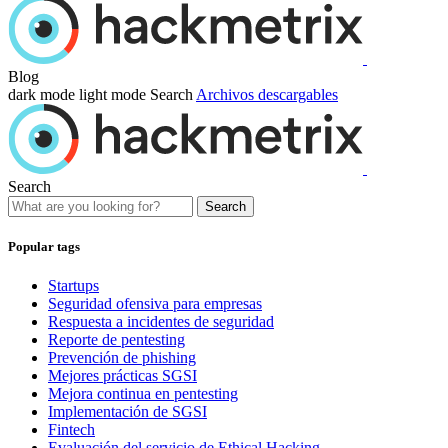
Blog
dark mode
light mode
Search
Archivos descargables
Search
Search
Popular tags
Startups
Seguridad ofensiva para empresas
Respuesta a incidentes de seguridad
Reporte de pentesting
Prevención de phishing
Mejores prácticas SGSI
Mejora continua en pentesting
Implementación de SGSI
Fintech
Evaluación del servicio de Ethical Hacking